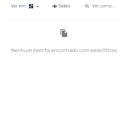
o
Ver em:
Slides
Ver como...
Resultados da lista de itens
Nenhum item foi encontrado com estes filtros.