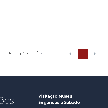
1
Ir para página:
1
Visitação Museu
ões
Segundas à Sábado