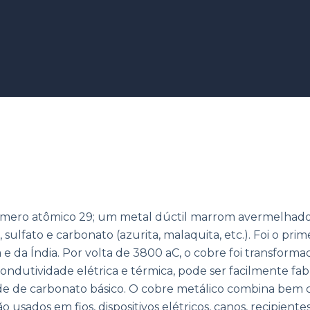
mero atômico 29; um metal dúctil marrom avermelhado q
sulfato e carbonato (azurita, malaquita, etc.). Foi o p
e da Índia. Por volta de 3800 aC, o cobre foi transforma
condutividade elétrica e térmica, pode ser facilmente fa
e de carbonato básico. O cobre metálico combina bem co
 usados em fios, dispositivos elétricos, canos, recipient