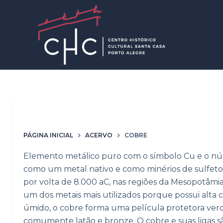
P
u
l
a
r
p
a
r
Material / Técnica
cobre
a
o
PÁGINA INICIAL
ACERVO
COBRE
c
o
Elemento metálico puro com o símbolo Cu e o nú
n
como um metal nativo e como minérios de sulfeto, 
t
por volta de 8.000 aC, nas regiões da Mesopotâmia 
e
um dos metais mais utilizados porque possui alta 
ú
úmido, o cobre forma uma película protetora verd
d
comumente latão e bronze. O cobre e suas ligas são