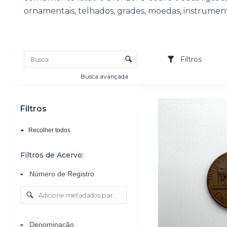
o
ornamentais, telhados, grades, moedas, instrumento
Lista de itens
Controle de ordenação e visualização
Filtros
Busca avançada
Resultados da list
Filtros
Recolher todos
Filtros de Acervo:
Número de Registro
Denominação