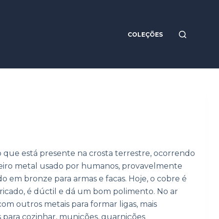
COLEÇÕES
ue está presente na crosta terrestre, ocorrendo
rimeiro metal usado por humanos, provavelmente
do em bronze para armas e facas. Hoje, o cobre é
bricado, é dúctil e dá um bom polimento. No ar
m outros metais para formar ligas, mais
es para cozinhar, munições, guarnições