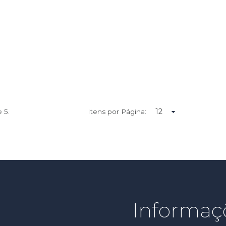
de
5.
Itens por Página:
Informaç