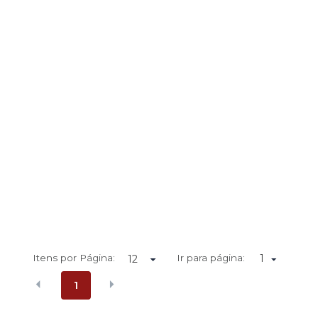
Itens por Página:
Ir para página:
1
1