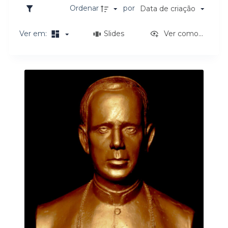
o
Ordenar
por
Data de criação
Ver em:
Slides
Ver como...
Resultados da lista de itens