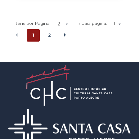
Itens por Página:
Ir para página:
1
1
2