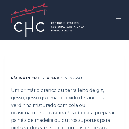
P
u
l
a
r
p
a
r
Material / Técnica
gesso
a
o
PÁGINA INICIAL
ACERVO
GESSO
c
o
Um primário branco ou terra feito de giz,
n
gesso, gesso queimado, óxido de zinco ou
t
verdinho misturado com cola ou
e
ocasionalmente caseína. Usado para preparar
ú
painéis de madeira ou outros suportes para
d
pintura, douramento ou outros processos