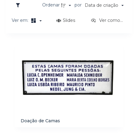
o
Ordenar
por
Data de criação
Ver em:
Slides
Ver como...
Resultados da lista de itens
Doação de Camas