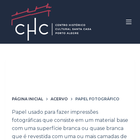
P
u
l
a
r
p
a
r
Material / Técnica
papel
a
fotográfico
o
c
o
PÁGINA INICIAL
ACERVO
PAPEL FOTOGRÁFICO
n
Papel usado para fazer impressões
t
fotográficas que consiste em um material base
e
com uma superfície branca ou quase branca
ú
que é revestida com uma ou mais camadas de
d