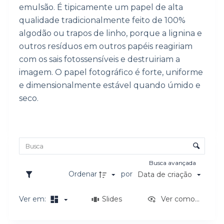
emulsão. É tipicamente um papel de alta
o
qualidade tradicionalmente feito de 100%
algodão ou trapos de linho, porque a lignina e
outros resíduos em outros papéis reagiriam
com os sais fotossensíveis e destruiriam a
imagem. O papel fotográfico é forte, uniforme
e dimensionalmente estável quando úmido e
seco.
Lista de itens
Controle de ordenação e visualização
Busca avançada
Ordenar
por
Data de criação
Ver em:
Slides
Ver como...