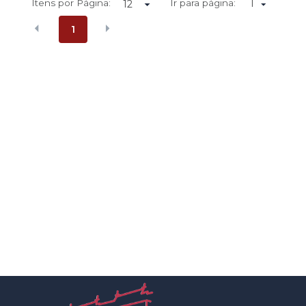
Itens por Página:
Ir para página:
1
1