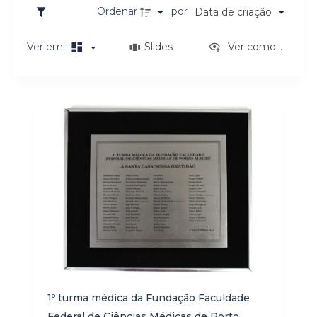
o
Ordenar
por
Data de criação
Ver em:
Slides
Ver como...
Resultados da lista de itens
1º turma médica da Fundação Faculdade
Federal de Ciências Médicas de Porto