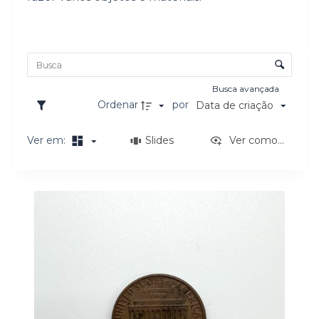
o
Lista de itens
Controle de ordenação e visualização
Busca avançada
Ordenar
por
Data de criação
Ver em:
Slides
Ver como...
Resultados da lista de itens