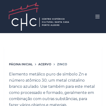
P
u
l
a
r
p
a
r
Material / Técnica
zinco
a
o
PÁGINA INICIAL
ACERVO
ZINCO
c
o
Elemento metálico puro de símbolo Zn e
n
número atômico 30; um metal cristalino
t
branco azulado. Use também para este metal
e
como processado e formado, geralmente em
ú
combinação com outras substâncias, para
d
fazer vários objetos e materiais.