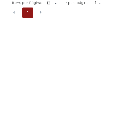
Itens por Página:
Ir para página:
1
1