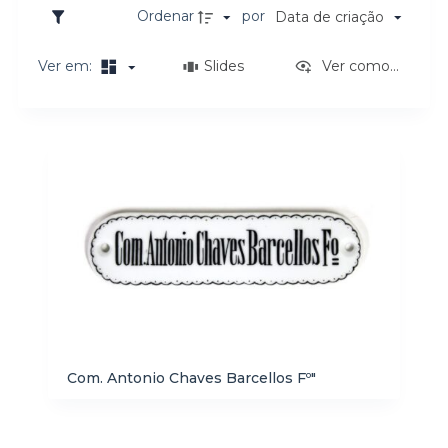
o
Ordenar
por
Data de criação
Ver em:
Slides
Ver como...
Resultados da lista de itens
Com. Antonio Chaves Barcellos Fº"