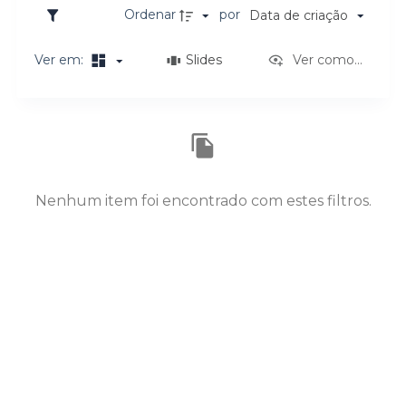
o
Ordenar
por
Data de criação
Ver em:
Slides
Ver como...
Resultados da lista de itens
Nenhum item foi encontrado com estes filtros.