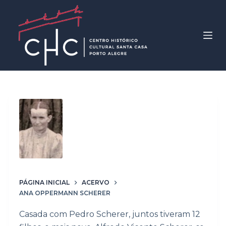
P
u
l
a
r
p
a
r
Palavras-chave
a
Ana Oppermann
o
c
Scherer
o
n
t
PÁGINA INICIAL
ACERVO
ANA OPPERMANN SCHERER
e
ú
Casada com Pedro Scherer, juntos tiveram 12
d