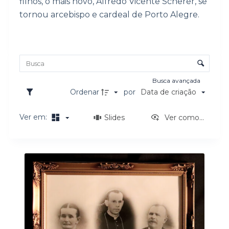
filhos, o mais novo, Alfredo Vicente Scherer, se
o
tornou arcebispo e cardeal de Porto Alegre.
Lista de itens
Controle de ordenação e visualização
Busca avançada
Ordenar
por
Data de criação
Ver em:
Slides
Ver como...
Resultados da lista de itens