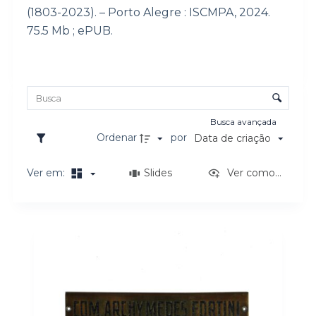
(1803-2023). – Porto Alegre : ISCMPA, 2024.
75.5 Mb ; ePUB.
Lista de itens
Controle de ordenação e visualização
Busca avançada
Ordenar
por
Data de criação
Ver em:
Slides
Ver como...
Resultados da lista de itens