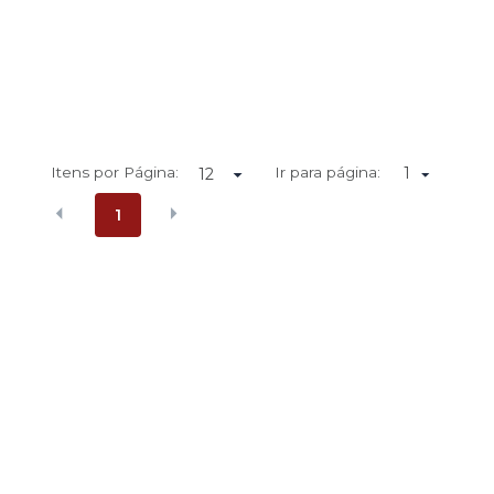
Itens por Página:
Ir para página:
1
1