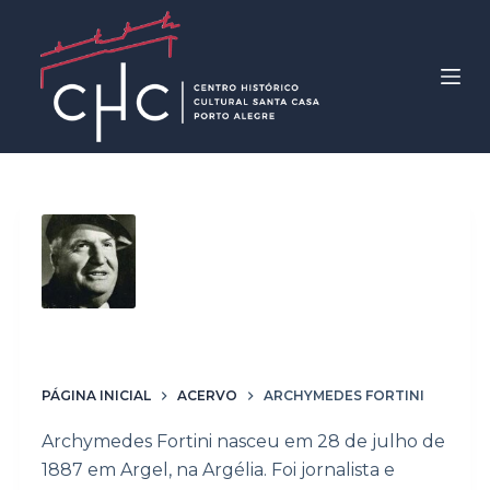
P
u
l
a
r
p
a
r
Palavras-chave
a
Archymedes
o
c
Fortini
o
n
t
PÁGINA INICIAL
ACERVO
ARCHYMEDES FORTINI
e
Archymedes Fortini nasceu em 28 de julho de
ú
1887 em Argel, na Argélia. Foi jornalista e
d