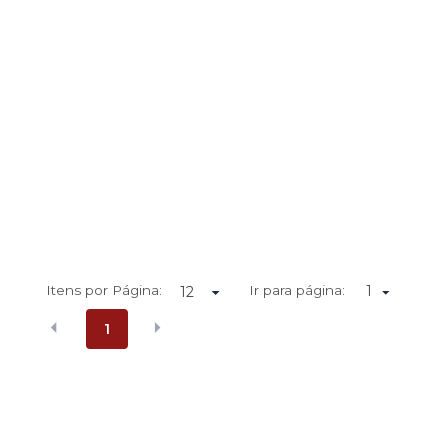
Itens por Página:
Ir para página:
1
1