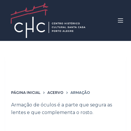
P
u
l
a
r
p
a
r
Palavras-chave
a
Armação
o
c
o
PÁGINA INICIAL
ACERVO
ARMAÇÃO
n
Armação de óculos é a parte que segura as
t
lentes e que complementa o rosto.
e
ú
d