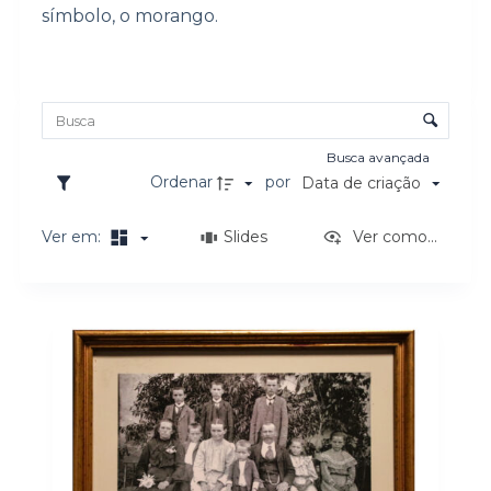
símbolo, o morango.
o
Lista de itens
Controle de ordenação e visualização
Busca avançada
Ordenar
por
Data de criação
Ver em:
Slides
Ver como...
Resultados da lista de itens