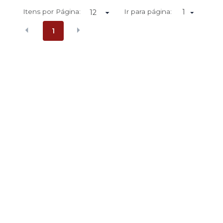
Itens por Página:
Ir para página:
1
1