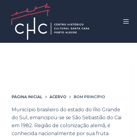
P
u
l
a
r
p
a
r
Palavras-chave
Bom
a
Princípio
o
c
o
PÁGINA INICIAL
ACERVO
BOM PRINCÍPIO
n
Município brasileiro do estado do Rio Grande
t
do Sul, emancipou-se se São Sebastião do Cai
e
em 1982. Região de colonização alemã, é
ú
conhecida nacionalmente por sua fruta
d