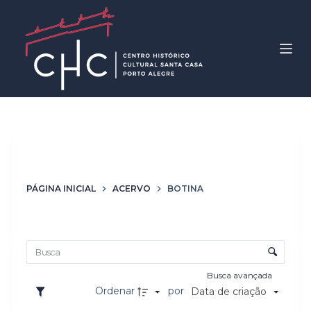
P
u
l
a
r
p
a
r
Palavras-chave
Botina
a
o
PÁGINA INICIAL
ACERVO
BOTINA
c
o
Lista de itens
n
Controle de ordenação e visualização
t
e
Busca avançada
ú
Ordenar
por
Data de criação
d