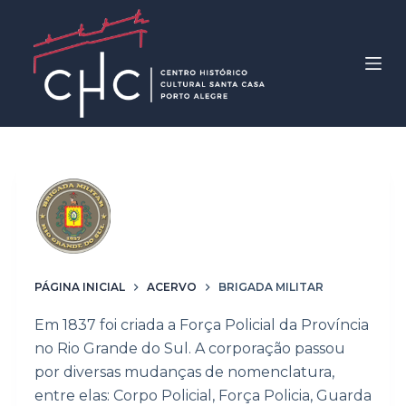
P
u
l
a
r
p
a
r
Palavras-chave
a
Brigada Militar
o
c
o
PÁGINA INICIAL
ACERVO
BRIGADA MILITAR
n
Em 1837 foi criada a Força Policial da Província
t
no Rio Grande do Sul. A corporação passou
e
por diversas mudanças de nomenclatura,
ú
entre elas: Corpo Policial, Força Policia, Guarda
d