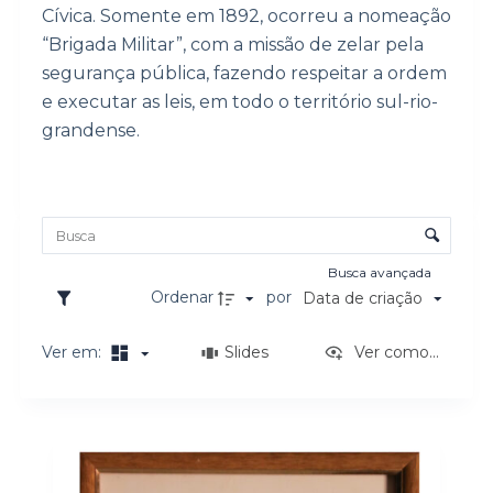
Cívica. Somente em 1892, ocorreu a nomeação
o
“Brigada Militar”, com a missão de zelar pela
segurança pública, fazendo respeitar a ordem
e executar as leis, em todo o território sul-rio-
grandense.
Lista de itens
Controle de ordenação e visualização
Busca avançada
Ordenar
por
Data de criação
Ver em:
Slides
Ver como...
Resultados da lista de itens