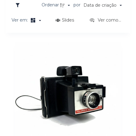
o
Ordenar
por
Data de criação
Ver em:
Slides
Ver como...
Resultados da lista de itens