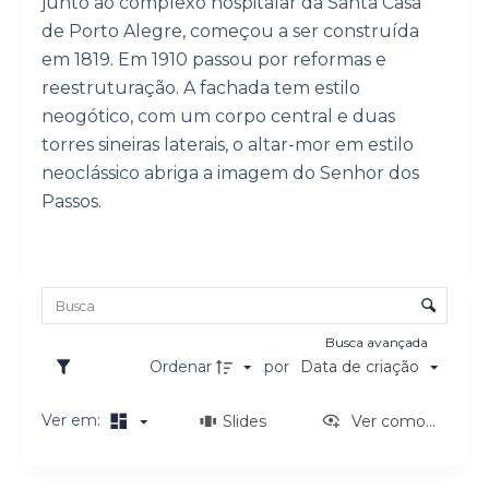
junto ao complexo hospitalar da Santa Casa
o
de Porto Alegre, começou a ser construída
em 1819. Em 1910 passou por reformas e
reestruturação. A fachada tem estilo
neogótico, com um corpo central e duas
torres sineiras laterais, o altar-mor em estilo
neoclássico abriga a imagem do Senhor dos
Passos.
Lista de itens
Controle de ordenação e visualização
Busca avançada
Ordenar
por
Data de criação
Ver em:
Slides
Ver como...