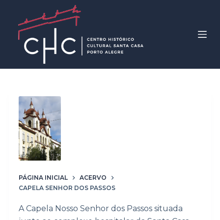
P
u
l
a
r
p
a
r
Palavras-chave
a
Capela Senhor
o
c
dos Passos
o
n
t
PÁGINA INICIAL
ACERVO
CAPELA SENHOR DOS PASSOS
e
ú
A Capela Nosso Senhor dos Passos situada
d