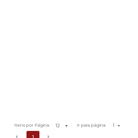
Itens por Página:
Ir para página:
1
1