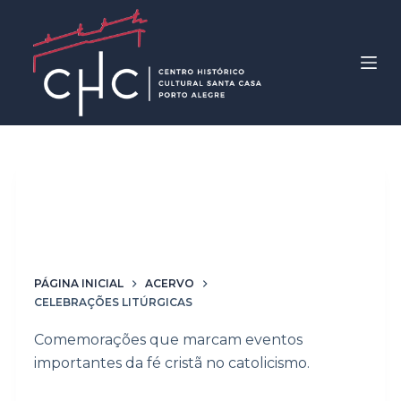
P
u
l
a
r
p
a
r
Palavras-chave
a
Celebrações Litúrgicas
o
c
o
PÁGINA INICIAL
ACERVO
n
CELEBRAÇÕES LITÚRGICAS
t
Comemorações que marcam eventos
e
importantes da fé cristã no catolicismo.
ú
d