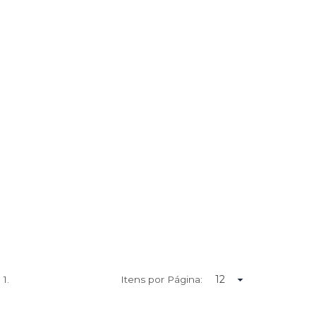
e
1.
Itens por Página: