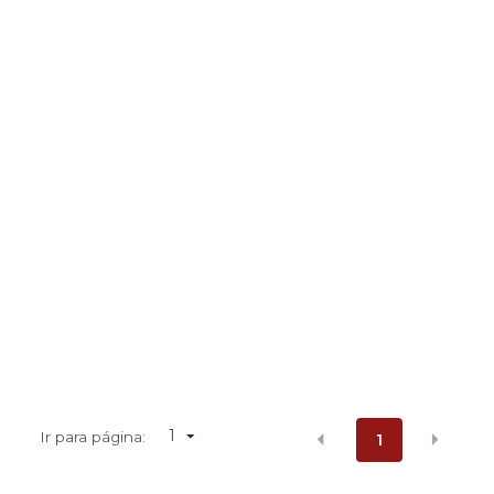
1
Ir para página:
1