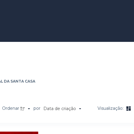
tórico-Cultural da Santa Casa
L DA SANTA CASA
Ordenar
por
Visualização:
Data de criação
a de itens