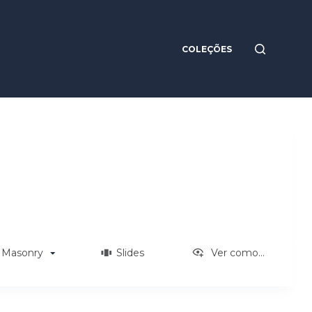
COLEÇÕES
Masonry
Slides
Ver como...