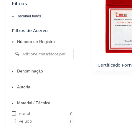
Filtros
o
Recolher todos
Filtros de Acervo:
Número de Registro
Certificado For
Denominação
Autoria
Material / Técnica
metal
(1)
veludo
(1)