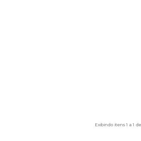
Exibindo itens 1 a 1 d