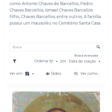
como Antonio Chaves de Barcellos, Pedro
o
Chaves Barcellos, Ismael Chaves Barcellos
Filho, Chaves Barcellos, entre outros. A família
possui um mausoléu no Cemitério Santa Casa.
Lista de itens
Controle de ordenação e visualização
Busca avançada
Ordenar
por
Data de criação
Ver em:
Slides
Ver como...
Resultados da lista de itens