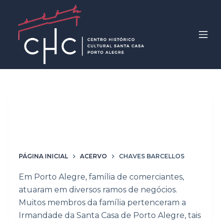
P
u
l
a
r
p
a
r
Palavras-chave
Chaves
a
Barcellos
o
c
o
PÁGINA INICIAL
ACERVO
CHAVES BARCELLOS
n
Em Porto Alegre, família de comerciantes,
t
atuaram em diversos ramos de negócios.
e
Muitos membros da família pertenceram a
ú
Irmandade da Santa Casa de Porto Alegre, tais
d