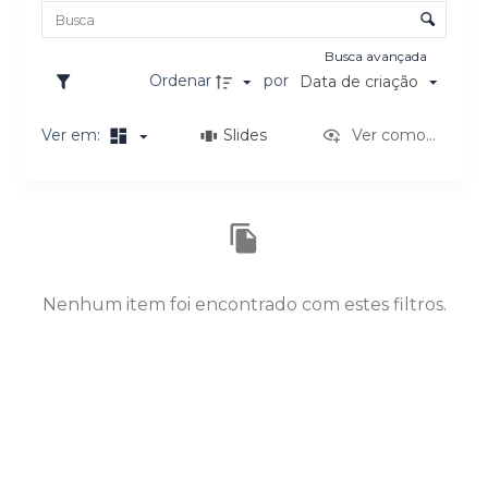
Lista de itens
Controle de ordenação e visualização
Busca avançada
Ordenar
por
Data de criação
Ver em:
Slides
Ver como...
Resultados da lista de itens
Nenhum item foi encontrado com estes filtros.