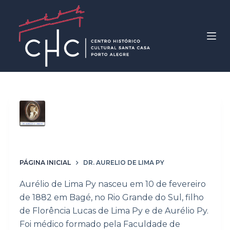
P
u
l
a
r
p
a
r
Palavras-chave
Dr.
a
Aurelio de Lima Py
o
c
o
PÁGINA INICIAL
DR. AURELIO DE LIMA PY
n
Aurélio de Lima Py nasceu em 10 de fevereiro
t
de 1882 em Bagé, no Rio Grande do Sul, filho
e
de Florência Lucas de Lima Py e de Aurélio Py.
ú
Foi médico formado pela Faculdade de
d