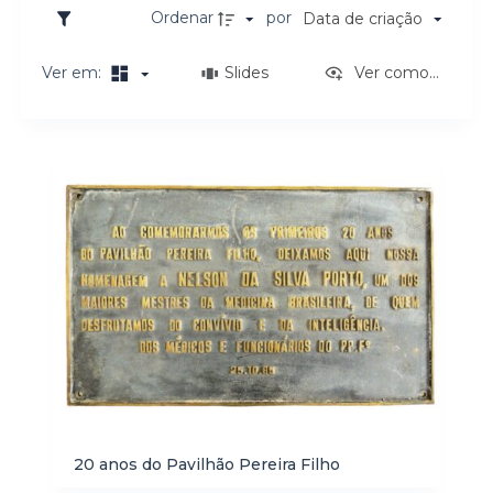
o
Ordenar
por
Data de criação
Ver em:
Slides
Ver como...
Resultados da lista de itens
20 anos do Pavilhão Pereira Filho