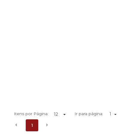
Itens por Página:
Ir para página:
1
1