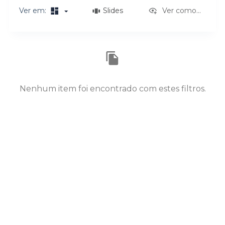
o
Ver em:
Slides
Ver como...
Resultados da lista de itens
Nenhum item foi encontrado com estes filtros.