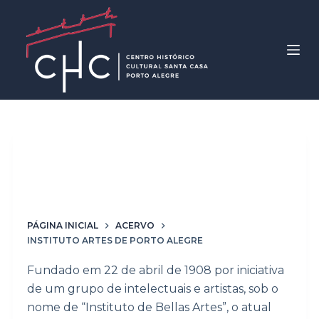
P
u
l
a
r
p
a
r
Palavras-chave
Instituto
a
Artes de Porto Alegre
o
c
o
PÁGINA INICIAL
ACERVO
n
INSTITUTO ARTES DE PORTO ALEGRE
t
Fundado em 22 de abril de 1908 por iniciativa
e
de um grupo de intelectuais e artistas, sob o
ú
nome de “Instituto de Bellas Artes”, o atual
d