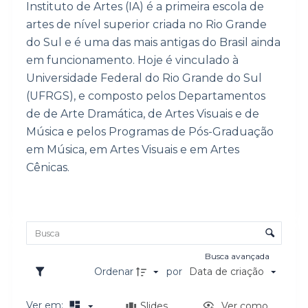
Instituto de Artes (IA) é a primeira escola de
o
artes de nível superior criada no Rio Grande
do Sul e é uma das mais antigas do Brasil ainda
em funcionamento. Hoje é vinculado à
Universidade Federal do Rio Grande do Sul
(UFRGS), e composto pelos Departamentos
de de Arte Dramática, de Artes Visuais e de
Música e pelos Programas de Pós-Graduação
em Música, em Artes Visuais e em Artes
Cênicas.
Lista de itens
Controle de ordenação e visualização
Busca avançada
Ordenar
por
Data de criação
Ver em:
Slides
Ver como...