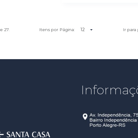
de
27.
Itens por Página:
Ir para
Informaç