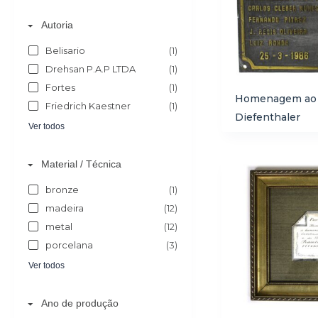
Autoria
Belisario
(1)
Drehsan P.A.P LTDA
(1)
Fortes
(1)
Homenagem ao P
Friedrich Kaestner
(1)
Diefenthaler
Ver todos
Material / Técnica
bronze
(1)
madeira
(12)
metal
(12)
porcelana
(3)
Ver todos
Ano de produção