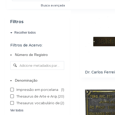
o
Busca avançada
Resultados da list
Filtros
Recolher todos
Filtros de Acervo:
Número de Registro
Dr. Carlos Ferre
Denominação
Impressão em porcelana
(1)
Thesaurus de Arte e Arquitetura - AAT
(20)
Thesaurus: vocabulário de objectos do culto católico
(2)
Ver todos