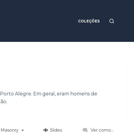
COLEÇÕES
e Porto Alegre. Em geral, eram homens de
ão.
Masonry
Slides
Ver como...