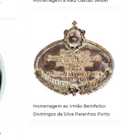
Homenagem a Raul Gastão Seibel
é
Homenagem ao Irmão Bemfeitor
Domingos da Silva Paranhos Porto
e