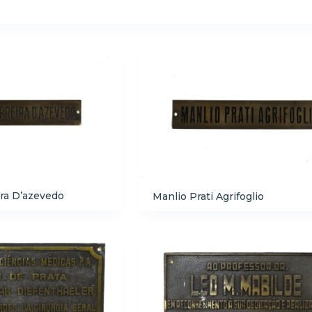
a de itens
ira D’azevedo
Manlio Prati Agrifoglio