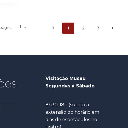
1
 página:
1
2
3
Visitação Museu
ões
Segundas à Sábado
8h30-18h (sujeito a
extensão do horário em
dias de espetáculos no
teatro)