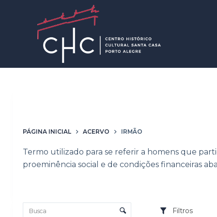
P
u
l
a
r
p
a
r
Palavras-chave
Irmão
a
o
PÁGINA INICIAL
ACERVO
IRMÃO
c
o
Termo utilizado para se referir a homens que par
n
proeminência social e de condições financeiras a
t
e
Lista de itens
ú
Controle de ordenação e visualização
Filtros
d