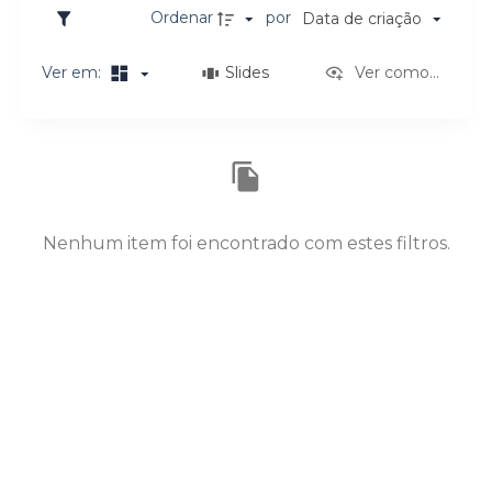
o
Ordenar
por
Data de criação
Ver em:
Slides
Ver como...
Resultados da lista de itens
Nenhum item foi encontrado com estes filtros.