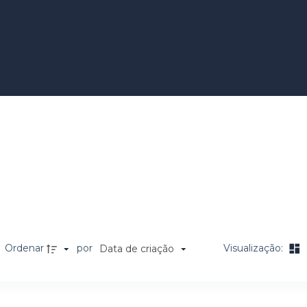
cerdotal
Ordenar
por
Visualização:
Data de criação
a de itens