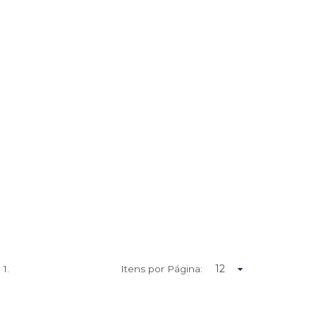
e
1.
Itens por Página: