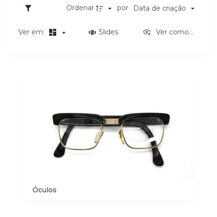
o
Ordenar
por
Data de criação
Ver em:
Slides
Ver como...
Resultados da lista de itens
Óculos