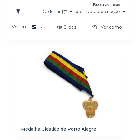
Busca avançada
o
Ordenar
por
Data de criação
Ver em:
Slides
Ver como...
Resultados da lista de itens
Medalha Cidadão de Porto Alegre