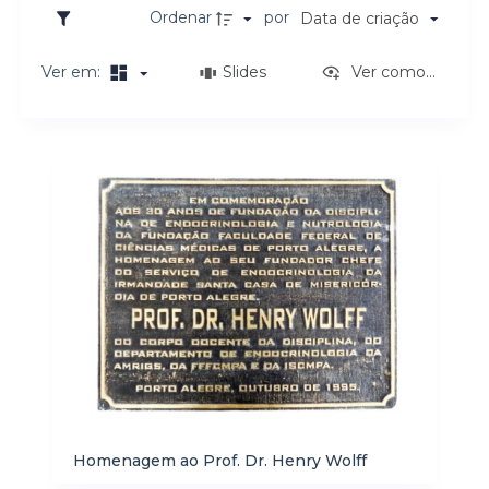
o
Ordenar
por
Data de criação
Ver em:
Slides
Ver como...
Resultados da lista de itens
Homenagem ao Prof. Dr. Henry Wolff