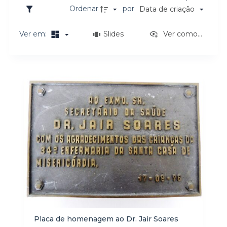
o
Ordenar
por
Data de criação
Ver em:
Slides
Ver como...
Resultados da lista de itens
Placa de homenagem ao Dr. Jair Soares