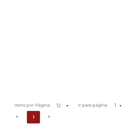
Itens por Página:
Ir para página:
1
1