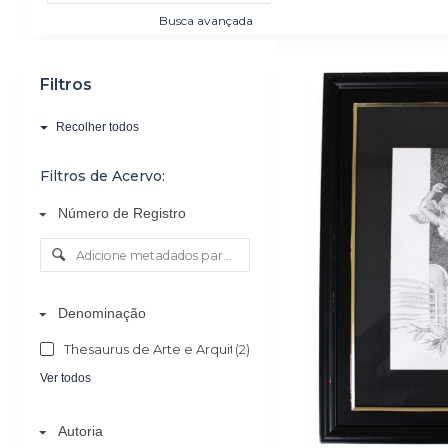
o
Busca avançada
Resultados da list
Filtros
Recolher todos
Filtros de Acervo:
Número de Registro
Denominação
Thesaurus de Arte e Arquitetura - AAT
(2)
Ver todos
Autoria