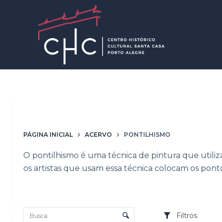
P
u
l
a
r
p
a
r
Palavras-chave
Pontilhis
a
o
PÁGINA INICIAL
ACERVO
PONTILHISMO
c
o
O pontilhismo é uma técnica de pintura que utiliza
n
os artistas que usam essa técnica colocam os pon
t
e
Lista de itens
ú
Controle de ordenação e visualização
Filtros
d