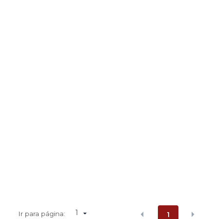
1
Ir para página:
1