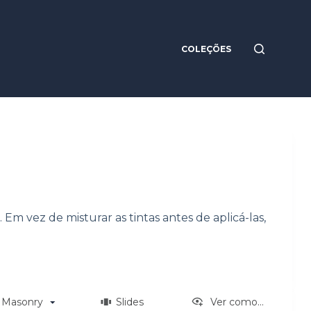
COLEÇÕES
m vez de misturar as tintas antes de aplicá-las,
Masonry
Slides
Ver como...