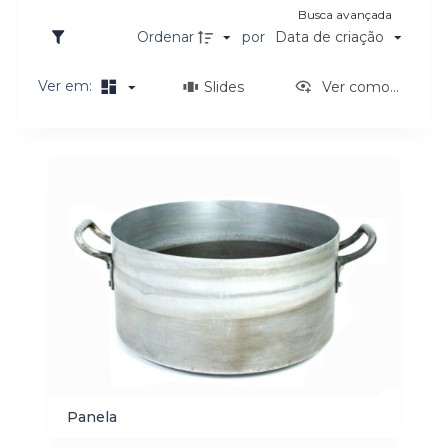
Busca avançada
o
Ordenar
por
Data de criação
Ver em:
Slides
Ver como...
Resultados da lista de itens
Panela