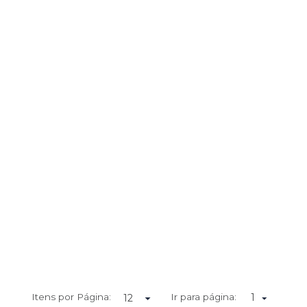
Itens por Página:
Ir para página:
1