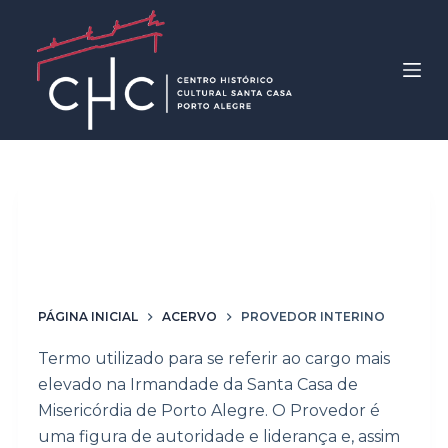
P
u
l
a
r
p
a
r
Palavras-chave
a
Provedor interino
o
c
o
PÁGINA INICIAL
ACERVO
PROVEDOR INTERINO
n
Termo utilizado para se referir ao cargo mais
t
elevado na Irmandade da Santa Casa de
e
Misericórdia de Porto Alegre. O Provedor é
ú
uma figura de autoridade e liderança e, assim
d