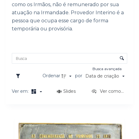
como os Irmãos, não é remunerado por sua
o
atuação na Irmandade. Provedor Interino é a
pessoa que ocupa esse cargo de forma
temporária ou provisória.
Lista de itens
Controle de ordenação e visualização
Busca avançada
Ordenar
por
Data de criação
Ver em:
Slides
Ver como...
Resultados da lista de itens