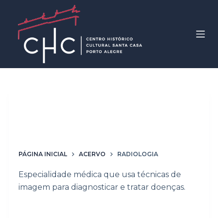
P
u
l
a
r
p
a
r
Palavras-chave
a
Radiologia
o
c
o
PÁGINA INICIAL
ACERVO
RADIOLOGIA
n
Especialidade médica que usa técnicas de
t
imagem para diagnosticar e tratar doenças.
e
ú
d