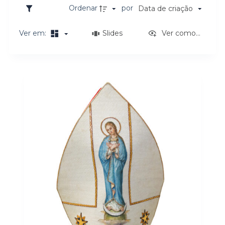
o
Ordenar
por
Data de criação
Ver em:
Slides
Ver como...
Resultados da lista de itens