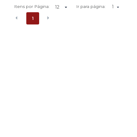
Itens por Página:
Ir para página:
1
1