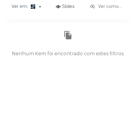
o
Ver em:
Slides
Ver como...
Resultados da lista de itens
Nenhum item foi encontrado com estes filtros.