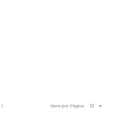
e
1.
Itens por Página: