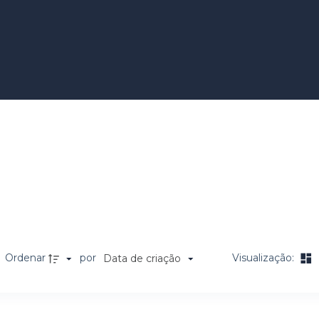
e
Ordenar
por
Visualização:
Data de criação
a de itens