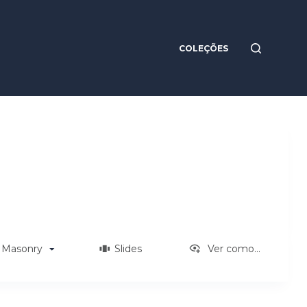
COLEÇÕES
Masonry
Slides
Ver como...