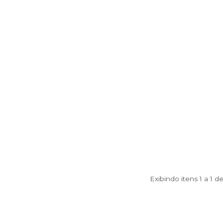
Exibindo itens 1 a 1 d