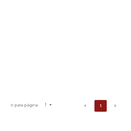
1
Ir para página:
1