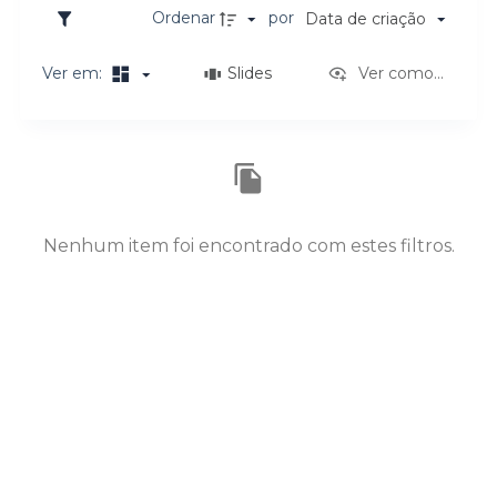
o
Ordenar
por
Data de criação
Ver em:
Slides
Ver como...
Resultados da lista de itens
Nenhum item foi encontrado com estes filtros.