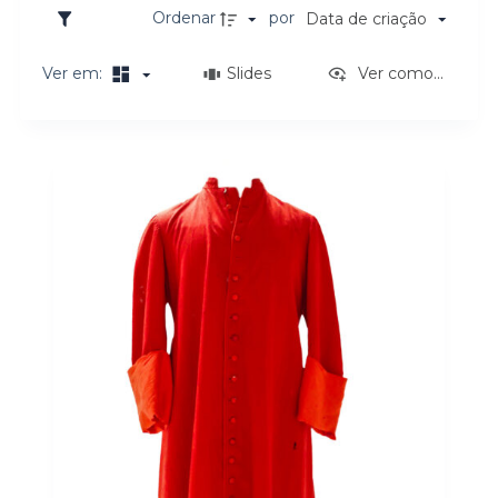
o
Ordenar
por
Data de criação
Ver em:
Slides
Ver como...
Resultados da lista de itens