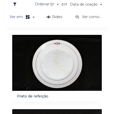
o
Ordenar
por
Data de criação
Ver em:
Slides
Ver como...
Resultados da lista de itens
Prato de refeição