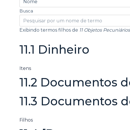
o
Busca
Exibindo termos filhos de
11 Objetos Pecuniário
11.1 Dinheiro
Itens
11.2 Documentos 
11.3 Documentos 
Filhos