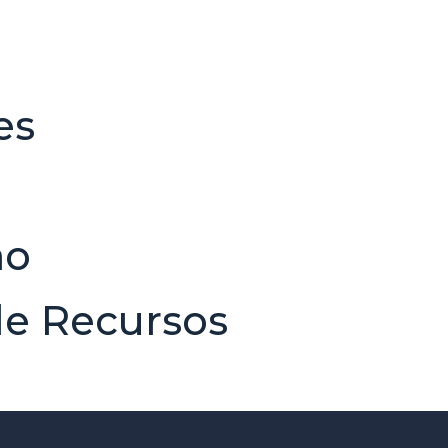
es
ão
de Recursos