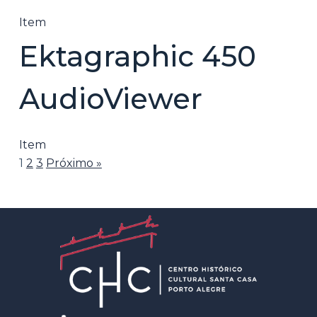
Item
Ektagraphic 450
AudioViewer
Item
1
2
3
Próximo »