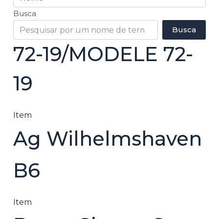
o
Busca
Busca
72-19/MODELE 72-
19
Item
Ag Wilhelmshaven
B6
Item