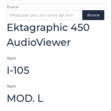
o
Busca
Busca
Ektagraphic 450
AudioViewer
Item
I-105
Item
MOD. L