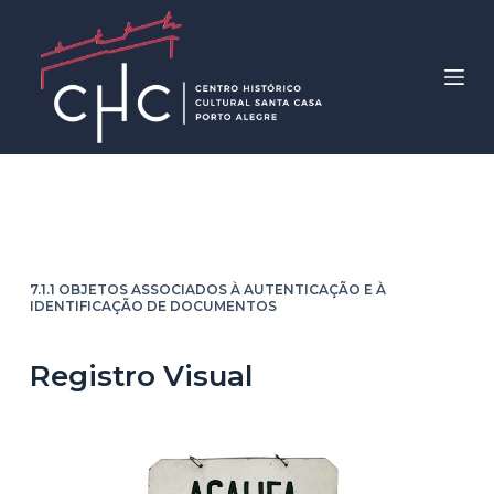
P
u
l
a
r
p
a
Acalifa – Acalypha spp
r
a
o
7.1.1 OBJETOS ASSOCIADOS À AUTENTICAÇÃO E À
IDENTIFICAÇÃO DE DOCUMENTOS
c
o
n
Registro Visual
t
e
ú
d