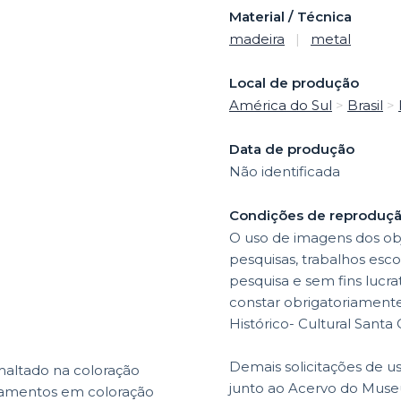
Material / Técnica
madeira
|
metal
Local de produção
América do Sul
>
Brasil
>
Data de produção
Não identificada
Condições de reproduç
O uso de imagens dos obj
pesquisas, trabalhos esco
pesquisa e sem fins lucr
constar obrigatoriamente 
Histórico- Cultural Santa
Demais solicitações de u
maltado na coloração
junto ao Acervo do Museu
rnamentos em coloração