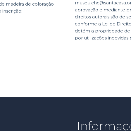
museu.chc@santacasa.org.
 de madeira de coloração
aprovação e mediante p
 inscrição:
direitos autorais são de s
conforme a Lei de Direit
detém a propriedade de di
por utilizações indevidas 
Informaç