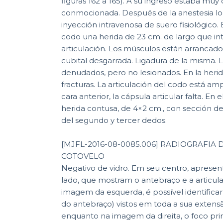
figuras 162 a 165). A su ingreso estaba muy
conmocionada. Después de la anestesia loc
inyección intravenosa de suero fisiológico. 
codo una herida de 23 cm. de largo que int
articulación. Los músculos están arrancado
cubital desgarrada. Ligadura de la misma. 
denudados, pero no lesionados. En la heri
fracturas. La articulación del codo está a
cara anterior, la cápsula articular falta. En
herida contusa, de 4×2 cm., con sección d
del segundo y tercer dedos.
[MJFL-2016-08-0085.006] RADIOGRAFIA
COTOVELO
Negativo de vidro. Em seu centro, apresen
lado, que mostram o antebraço e a articul
imagem da esquerda, é possível identificar 
do antebraço) vistos em toda a sua extensã
enquanto na imagem da direita, o foco pri