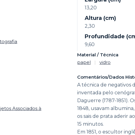
13,20
Altura (cm)
2,30
Profundidade (c
tografia
9,60
Material / Técnica
papel
|
vidro
Comentários/Dados Hist
A técnica de negativos 
inventada pelo cenógra
Daguerre (1787-1851). O
jetos Associados à
1848, usavam albumina, 
os sais de prata aderir a
15 minutos.
Em 1851, o escultor ingl