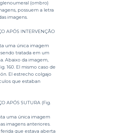
o glenoumeral (ombro)
imagens, possuem a letra
r das imagens.
AÇO APÓS INTERVENÇÃO
enta uma única imagem
 sendo tratada em um
da. Abaixo da imagem,
ión. El estrecho colgajo
sculos que estaban
ÇO APÓS SUTURA (Fig.
enta uma única imagem
s imagens anteriores.
 ferida que estava aberta