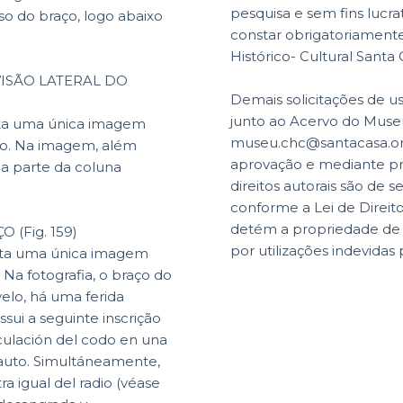
pesquisa e sem fins lucr
so do braço, logo abaixo
constar obrigatoriamente 
Histórico- Cultural Santa
VISÃO LATERAL DO
Demais solicitações de u
junto ao Acervo do Museu
nta uma única imagem
museu.chc@santacasa.org.
nio. Na imagem, além
aprovação e mediante p
ma parte da coluna
direitos autorais são de s
conforme a Lei de Direit
detém a propriedade de di
 (Fig. 159)
por utilizações indevidas 
enta uma única imagem
Na fotografia, o braço do
elo, há uma ferida
sui a seguinte inscrição
auto. Simultáneamente,
ra igual del radio (véase