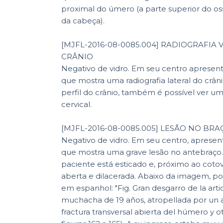
proximal do úmero (a parte superior do os
da cabeça).
[MJFL-2016-08-0085.004] RADIOGRAFIA 
CRÂNIO
Negativo de vidro. Em seu centro aprese
que mostra uma radiografia lateral do crâ
perfil do crânio, também é possível ver u
cervical.
[MJFL-2016-08-0085.005] LESÃO NO BRAÇO
Negativo de vidro. Em seu centro, apres
que mostra uma grave lesão no antebraço. 
paciente está esticado e, próximo ao cotov
aberta e dilacerada. Abaixo da imagem, pos
em espanhol: "Fig. Gran desgarro de la articulación del codo en una
muchacha de 19 años, atropellada por un 
fractura transversal abierta del húmero y ot