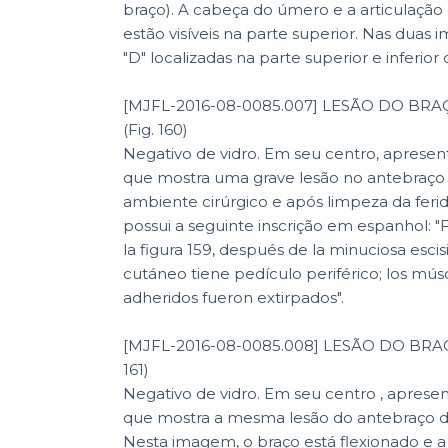
braço). A cabeça do úmero e a articulaçã
estão visíveis na parte superior. Nas duas 
"D" localizadas na parte superior e inferio
[MJFL-2016-08-0085.007] LESÃO DO BR
(Fig. 160)
Negativo de vidro. Em seu centro, apres
que mostra uma grave lesão no antebraço
ambiente cirúrgico e após limpeza da feri
possui a seguinte inscrição em espanhol: "Fig. 160. El mismo caso de
la figura 159, después de la minuciosa escis
cutáneo tiene pedículo periférico; los mú
adheridos fueron extirpados".
[MJFL-2016-08-0085.008] LESÃO DO BRA
161)
Negativo de vidro. Em seu centro , apres
que mostra a mesma lesão do antebraço da
Nesta imagem, o braço está flexionado e a