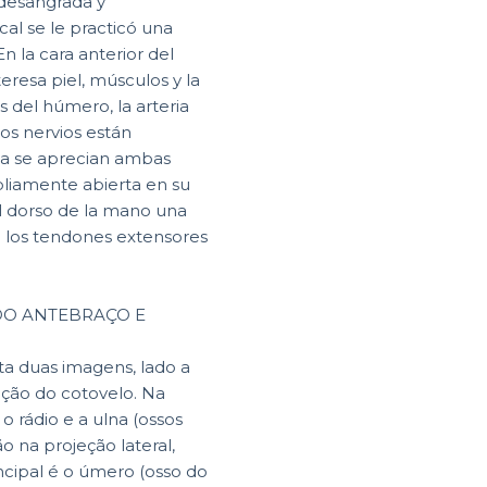
 desangrada y
al se le practicó una
En la cara anterior del
eresa piel, músculos y la
s del húmero, la arteria
Los nervios están
da se aprecian ambas
mpliamente abierta en su
 el dorso de la mano una
e los tendones extensores
 DO ANTEBRAÇO E
ta duas imagens, lado a
ação do cotovelo. Na
o rádio e a ulna (ossos
o na projeção lateral,
ncipal é o úmero (osso do