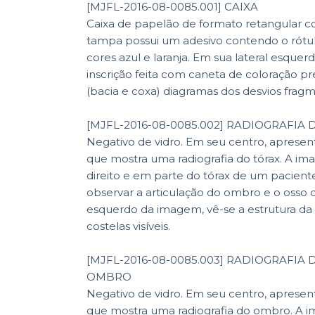
[MJFL-2016-08-0085.001] CAIXA
Caixa de papelão de formato retangular 
tampa possui um adesivo contendo o rótu
cores azul e laranja. Em sua lateral esquer
inscrição feita com caneta de coloração pr
(bacia e coxa) diagramas dos desvios fragm
[MJFL-2016-08-0085.002] RADIOGRAFIA
Negativo de vidro. Em seu centro, apres
que mostra uma radiografia do tórax. A i
direito e em parte do tórax de um pacient
observar a articulação do ombro e o osso d
esquerdo da imagem, vê-se a estrutura da 
costelas visíveis.
[MJFL-2016-08-0085.003] RADIOGRAFIA
OMBRO
Negativo de vidro. Em seu centro, apres
que mostra uma radiografia do ombro. A i