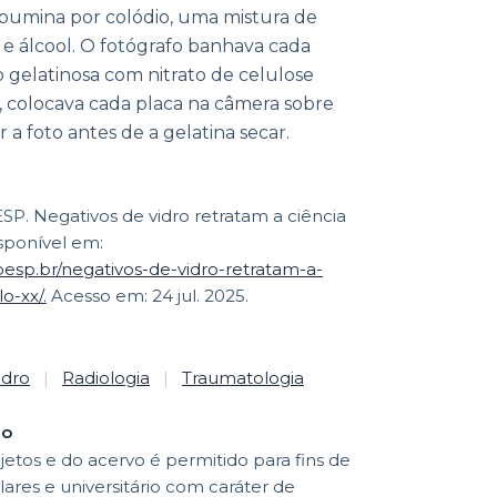
albumina por colódio, uma mistura de
r e álcool. O fotógrafo banhava cada
gelatinosa com nitrato de celulose
l, colocava cada placa na câmera sobre
 a foto antes de a gelatina secar.
. Negativos de vidro retratam a ciência
isponível em:
apesp.br/negativos-de-vidro-retratam-a-
o-xx/.
Acesso em: 24 jul. 2025.
idro
|
Radiologia
|
Traumatologia
ão
etos e do acervo é permitido para fins de
lares e universitário com caráter de