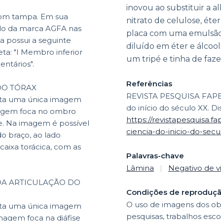
inovou ao substituir a 
com tampa. Em sua
nitrato de celulose, éte
lo da marca AGFA nas
placa com uma emulsão 
da possui a seguinte
diluído em éter e álcoo
eta: "I Membro inferior
um tripé e tinha de fazer
entários".
Referências
 DO TÓRAX
REVISTA PESQUISA FAPESP
enta uma única imagem
do início do século XX. D
magem foca no ombro
https://revistapesquisa.f
e. Na imagem é possível
ciencia-do-inicio-do-secul
o braço, ao lado
caixa torácica, com as
Palavras-chave
Lâmina
|
Negativo de v
 DA ARTICULAÇÃO DO
Condições de reproduç
O uso de imagens dos obj
enta uma única imagem
pesquisas, trabalhos esco
magem foca na diáfise