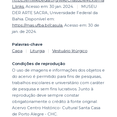
https://en.wikipedia.org/wiki/Chasuble#Externa
l_links.
Acesso em: 30 jan. 2024.
|
MUSEU
DER ARTE SACRA, Universidade Federal da
Bahia. Disponível em:
https://mas.ufba.br/casula.
Acesso em: 30 de
jan. de 2024.
Palavras-chave
Capa
|
Liturgia
|
Vestuário litúrgico
Condições de reprodução
O uso de imagens e informações dos objetos e
do acervo é permitido para fins de pesquisas,
trabalhos escolares e universitário com caráter
de pesquisa e sem fins lucrativos. Junto à
reprodução deve sempre constar
obrigatoriamente o crédito à fonte original:
Acervo Centro Histórico- Cultural Santa Casa
de Porto Alegre - CHC.