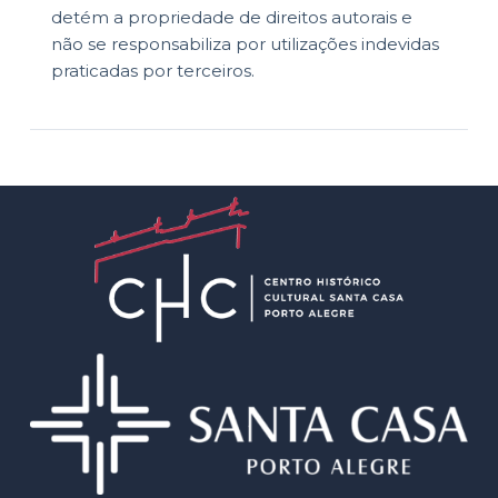
detém a propriedade de direitos autorais e
não se responsabiliza por utilizações indevidas
praticadas por terceiros.